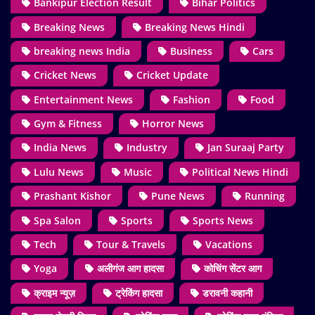
Bankipur Election Result
Bihar Politics
Breaking News
Breaking News Hindi
breaking news India
Business
Cars
Cricket News
Cricket Update
Entertainment News
Fashion
Food
Gym & Fitness
Horror News
India News
Industry
Jan Suraaj Party
Lulu News
Music
Political News Hindi
Prashant Kishor
Pune News
Running
Spa Salon
Sports
Sports News
Tech
Tour & Travels
Vacations
Yoga
अलीगंज आग हादसा
कोचिंग सेंटर आग
क्राइम न्यूज़
ट्रेकिंग हादसा
डरावनी कहानी