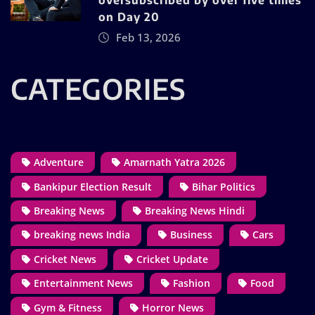
oversubscribed by over five times
on Day 20
Feb 13, 2026
CATEGORIES
Adventure
Amarnath Yatra 2026
Bankipur Election Result
Bihar Politics
Breaking News
Breaking News Hindi
breaking news India
Business
Cars
Cricket News
Cricket Update
Entertainment News
Fashion
Food
Gym & Fitness
Horror News