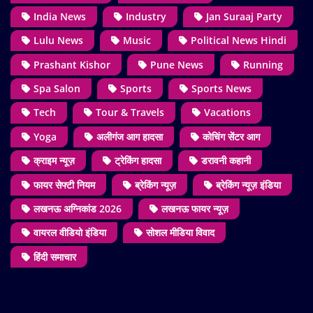
India News
Industry
Jan Suraaj Party
Lulu News
Music
Political News Hindi
Prashant Kishor
Pune News
Running
Spa Salon
Sports
Sports News
Tech
Tour & Travels
Vacations
Yoga
अलीगंज आग हादसा
कोचिंग सेंटर आग
क्राइम न्यूज़
ट्रेकिंग हादसा
डरावनी कहानी
फायर सेफ्टी नियम
ब्रेकिंग न्यूज़
ब्रेकिंग न्यूज़ इंडिया
लखनऊ अग्निकांड 2026
लखनऊ फायर न्यूज़
वायरल वीडियो इंडिया
सोशल मीडिया विवाद
हिंदी समाचार