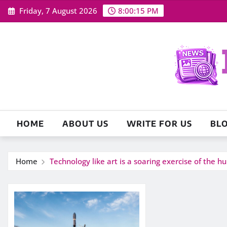
Skip
Friday, 7 August 2026
8:00:16 PM
to
content
HOME
ABOUT US
WRITE FOR US
BL
Home
Technology like art is a soaring exercise of the 