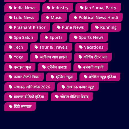
India News
Industry
Jan Suraaj Party
Lulu News
Music
Political News Hindi
Prashant Kishor
Pune News
Running
Spa Salon
Sports
Sports News
Tech
Tour & Travels
Vacations
Yoga
अलीगंज आग हादसा
कोचिंग सेंटर आग
क्राइम न्यूज़
ट्रेकिंग हादसा
डरावनी कहानी
फायर सेफ्टी नियम
ब्रेकिंग न्यूज़
ब्रेकिंग न्यूज़ इंडिया
लखनऊ अग्निकांड 2026
लखनऊ फायर न्यूज़
वायरल वीडियो इंडिया
सोशल मीडिया विवाद
हिंदी समाचार