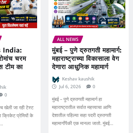
ALL NEWS
 India:
मुंबई – पुणे द्रुतगती महामार्ग:
 रोमांच चरम
महाराष्ट्राच्या विकासाला वेग
स टीम का
देणारा आधुनिक महामार्ग
Keshav kaushik
Jul 6, 2026
0
hik
0
मुंबई – पुणे द्रुतगती महामार्ग हा
महाराष्ट्रातील सर्वात महत्त्वाचा आणि
ीच खेली जा रही टेस्ट
देशातील पहिल्या सहा पदरी द्रुतगती
क्रिकेट प्रेमियों के
महामार्गांपैकी एक मानला जातो. मुंबई…
त…