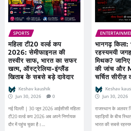
SPORTS
ENTERTAINME
महिला टी20 वर्ल्ड कप
भानगढ़ किला:
2026: सेमीफाइनल की
रहस्यमयी जगह 
तस्वीर साफ, भारत का सफर
मिथक? जानिए 
खत्म, ऑस्ट्रेलिया-इंग्लैंड
की जांच और
खिताब के सबसे बड़े दावेदार
चर्चित सीरीज़ 
Keshav kaushik
Keshav kaus
Jun 30, 2026
0
Jun 30, 2026
नई दिल्ली | 30 जून 2026 आईसीसी महिला
राजस्थान के अलवर जि
टी20 वर्ल्ड कप 2026 अब अपने निर्णायक
पहाड़ियों के बीच स्थित
दौर में पहुंच चुका है।…
भारत की सबसे रहस्