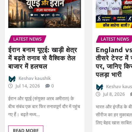
LATEST NEWS
LATEST NEWS
ईरान बनाम यूएई: खाड़ी क्षेत्र
England vs
में बढ़ते तनाव से वैश्विक तेल
तीसरे टेस्ट में
बाजार में हलचल
पर, जानिए कि
पलड़ा भारी
Keshav kaushik
Jul 14, 2026
0
Keshav kaus
Jul 8, 2026
ईरान और यूएई (संयुक्त अरब अमीरात) के
बीच संबंध एक बार फिर तनावपूर्ण दौर में पहुंच
भारत और इंग्लैंड के ब
गए हैं। बढ़ते मध्य…
सीरीज का हर मुकाबला 
लिए बेहद खास साबि
READ MORE