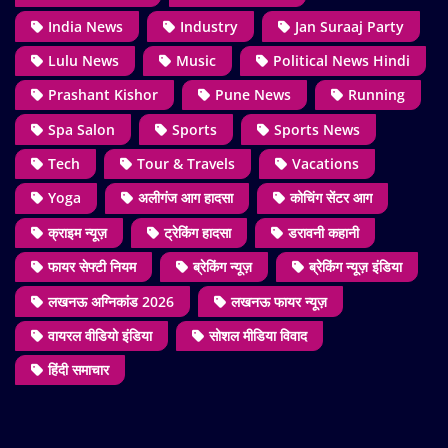
India News
Industry
Jan Suraaj Party
Lulu News
Music
Political News Hindi
Prashant Kishor
Pune News
Running
Spa Salon
Sports
Sports News
Tech
Tour & Travels
Vacations
Yoga
अलीगंज आग हादसा
कोचिंग सेंटर आग
क्राइम न्यूज़
ट्रेकिंग हादसा
डरावनी कहानी
फायर सेफ्टी नियम
ब्रेकिंग न्यूज़
ब्रेकिंग न्यूज़ इंडिया
लखनऊ अग्निकांड 2026
लखनऊ फायर न्यूज़
वायरल वीडियो इंडिया
सोशल मीडिया विवाद
हिंदी समाचार