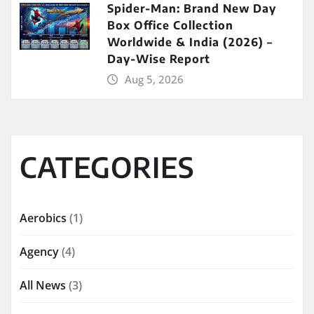
Spider-Man: Brand New Day
Box Office Collection
Worldwide & India (2026) –
Day-Wise Report
Aug 5, 2026
CATEGORIES
Aerobics
(1)
Agency
(4)
All News
(3)