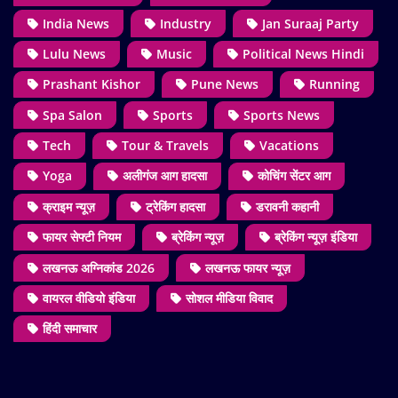
India News
Industry
Jan Suraaj Party
Lulu News
Music
Political News Hindi
Prashant Kishor
Pune News
Running
Spa Salon
Sports
Sports News
Tech
Tour & Travels
Vacations
Yoga
अलीगंज आग हादसा
कोचिंग सेंटर आग
क्राइम न्यूज़
ट्रेकिंग हादसा
डरावनी कहानी
फायर सेफ्टी नियम
ब्रेकिंग न्यूज़
ब्रेकिंग न्यूज़ इंडिया
लखनऊ अग्निकांड 2026
लखनऊ फायर न्यूज़
वायरल वीडियो इंडिया
सोशल मीडिया विवाद
हिंदी समाचार