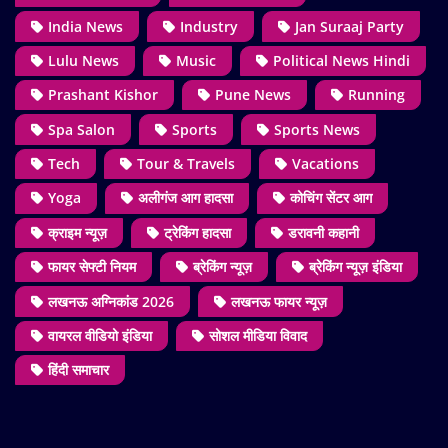
India News
Industry
Jan Suraaj Party
Lulu News
Music
Political News Hindi
Prashant Kishor
Pune News
Running
Spa Salon
Sports
Sports News
Tech
Tour & Travels
Vacations
Yoga
अलीगंज आग हादसा
कोचिंग सेंटर आग
क्राइम न्यूज़
ट्रेकिंग हादसा
डरावनी कहानी
फायर सेफ्टी नियम
ब्रेकिंग न्यूज़
ब्रेकिंग न्यूज़ इंडिया
लखनऊ अग्निकांड 2026
लखनऊ फायर न्यूज़
वायरल वीडियो इंडिया
सोशल मीडिया विवाद
हिंदी समाचार