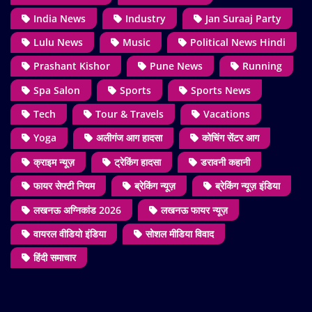
India News
Industry
Jan Suraaj Party
Lulu News
Music
Political News Hindi
Prashant Kishor
Pune News
Running
Spa Salon
Sports
Sports News
Tech
Tour & Travels
Vacations
Yoga
अलीगंज आग हादसा
कोचिंग सेंटर आग
क्राइम न्यूज़
ट्रेकिंग हादसा
डरावनी कहानी
फायर सेफ्टी नियम
ब्रेकिंग न्यूज़
ब्रेकिंग न्यूज़ इंडिया
लखनऊ अग्निकांड 2026
लखनऊ फायर न्यूज़
वायरल वीडियो इंडिया
सोशल मीडिया विवाद
हिंदी समाचार