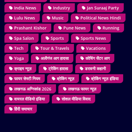
India News
Industry
Jan Suraaj Party
Lulu News
Music
Political News Hindi
Prashant Kishor
Pune News
Running
Spa Salon
Sports
Sports News
Tech
Tour & Travels
Vacations
Yoga
अलीगंज आग हादसा
कोचिंग सेंटर आग
क्राइम न्यूज़
ट्रेकिंग हादसा
डरावनी कहानी
फायर सेफ्टी नियम
ब्रेकिंग न्यूज़
ब्रेकिंग न्यूज़ इंडिया
लखनऊ अग्निकांड 2026
लखनऊ फायर न्यूज़
वायरल वीडियो इंडिया
सोशल मीडिया विवाद
हिंदी समाचार