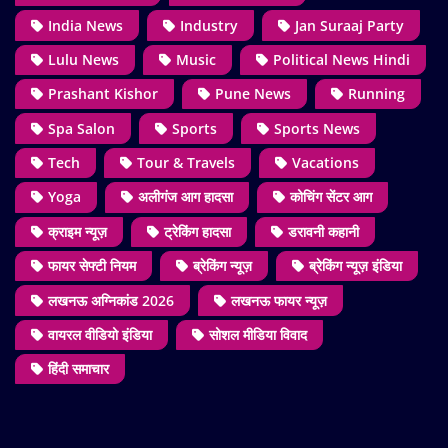
India News
Industry
Jan Suraaj Party
Lulu News
Music
Political News Hindi
Prashant Kishor
Pune News
Running
Spa Salon
Sports
Sports News
Tech
Tour & Travels
Vacations
Yoga
अलीगंज आग हादसा
कोचिंग सेंटर आग
क्राइम न्यूज़
ट्रेकिंग हादसा
डरावनी कहानी
फायर सेफ्टी नियम
ब्रेकिंग न्यूज़
ब्रेकिंग न्यूज़ इंडिया
लखनऊ अग्निकांड 2026
लखनऊ फायर न्यूज़
वायरल वीडियो इंडिया
सोशल मीडिया विवाद
हिंदी समाचार