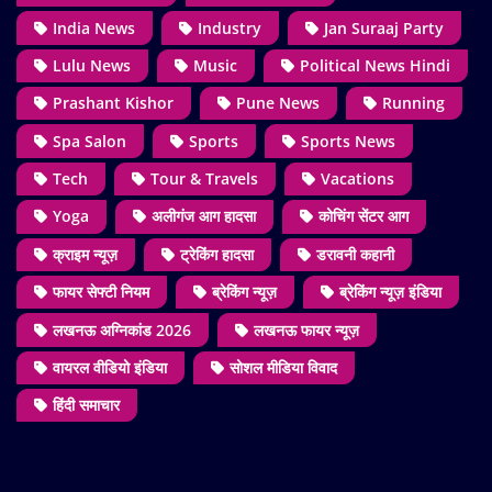
India News
Industry
Jan Suraaj Party
Lulu News
Music
Political News Hindi
Prashant Kishor
Pune News
Running
Spa Salon
Sports
Sports News
Tech
Tour & Travels
Vacations
Yoga
अलीगंज आग हादसा
कोचिंग सेंटर आग
क्राइम न्यूज़
ट्रेकिंग हादसा
डरावनी कहानी
फायर सेफ्टी नियम
ब्रेकिंग न्यूज़
ब्रेकिंग न्यूज़ इंडिया
लखनऊ अग्निकांड 2026
लखनऊ फायर न्यूज़
वायरल वीडियो इंडिया
सोशल मीडिया विवाद
हिंदी समाचार