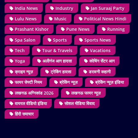
India News
Industry
Jan Suraaj Party
Lulu News
Music
Political News Hindi
Prashant Kishor
Pune News
Running
Spa Salon
Sports
Sports News
Tech
Tour & Travels
Vacations
Yoga
अलीगंज आग हादसा
कोचिंग सेंटर आग
क्राइम न्यूज़
ट्रेकिंग हादसा
डरावनी कहानी
फायर सेफ्टी नियम
ब्रेकिंग न्यूज़
ब्रेकिंग न्यूज़ इंडिया
लखनऊ अग्निकांड 2026
लखनऊ फायर न्यूज़
वायरल वीडियो इंडिया
सोशल मीडिया विवाद
हिंदी समाचार