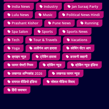
India News
Industry
Jan Suraaj Party
Lulu News
Music
Political News Hindi
Prashant Kishor
Pune News
Running
Spa Salon
Sports
Sports News
Tech
Tour & Travels
Vacations
Yoga
अलीगंज आग हादसा
कोचिंग सेंटर आग
क्राइम न्यूज़
ट्रेकिंग हादसा
डरावनी कहानी
फायर सेफ्टी नियम
ब्रेकिंग न्यूज़
ब्रेकिंग न्यूज़ इंडिया
लखनऊ अग्निकांड 2026
लखनऊ फायर न्यूज़
वायरल वीडियो इंडिया
सोशल मीडिया विवाद
हिंदी समाचार