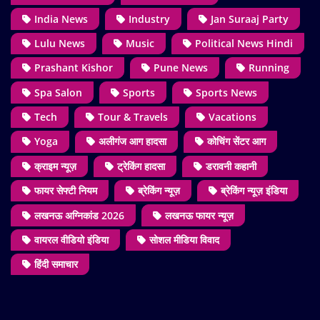
India News
Industry
Jan Suraaj Party
Lulu News
Music
Political News Hindi
Prashant Kishor
Pune News
Running
Spa Salon
Sports
Sports News
Tech
Tour & Travels
Vacations
Yoga
अलीगंज आग हादसा
कोचिंग सेंटर आग
क्राइम न्यूज़
ट्रेकिंग हादसा
डरावनी कहानी
फायर सेफ्टी नियम
ब्रेकिंग न्यूज़
ब्रेकिंग न्यूज़ इंडिया
लखनऊ अग्निकांड 2026
लखनऊ फायर न्यूज़
वायरल वीडियो इंडिया
सोशल मीडिया विवाद
हिंदी समाचार