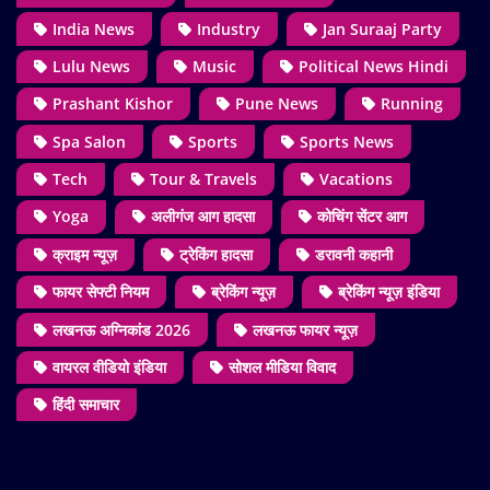
India News
Industry
Jan Suraaj Party
Lulu News
Music
Political News Hindi
Prashant Kishor
Pune News
Running
Spa Salon
Sports
Sports News
Tech
Tour & Travels
Vacations
Yoga
अलीगंज आग हादसा
कोचिंग सेंटर आग
क्राइम न्यूज़
ट्रेकिंग हादसा
डरावनी कहानी
फायर सेफ्टी नियम
ब्रेकिंग न्यूज़
ब्रेकिंग न्यूज़ इंडिया
लखनऊ अग्निकांड 2026
लखनऊ फायर न्यूज़
वायरल वीडियो इंडिया
सोशल मीडिया विवाद
हिंदी समाचार