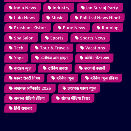
India News
Industry
Jan Suraaj Party
Lulu News
Music
Political News Hindi
Prashant Kishor
Pune News
Running
Spa Salon
Sports
Sports News
Tech
Tour & Travels
Vacations
Yoga
अलीगंज आग हादसा
कोचिंग सेंटर आग
क्राइम न्यूज़
ट्रेकिंग हादसा
डरावनी कहानी
फायर सेफ्टी नियम
ब्रेकिंग न्यूज़
ब्रेकिंग न्यूज़ इंडिया
लखनऊ अग्निकांड 2026
लखनऊ फायर न्यूज़
वायरल वीडियो इंडिया
सोशल मीडिया विवाद
हिंदी समाचार