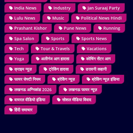
India News
Industry
Jan Suraaj Party
Lulu News
Music
Political News Hindi
Prashant Kishor
Pune News
Running
Spa Salon
Sports
Sports News
Tech
Tour & Travels
Vacations
Yoga
अलीगंज आग हादसा
कोचिंग सेंटर आग
क्राइम न्यूज़
ट्रेकिंग हादसा
डरावनी कहानी
फायर सेफ्टी नियम
ब्रेकिंग न्यूज़
ब्रेकिंग न्यूज़ इंडिया
लखनऊ अग्निकांड 2026
लखनऊ फायर न्यूज़
वायरल वीडियो इंडिया
सोशल मीडिया विवाद
हिंदी समाचार