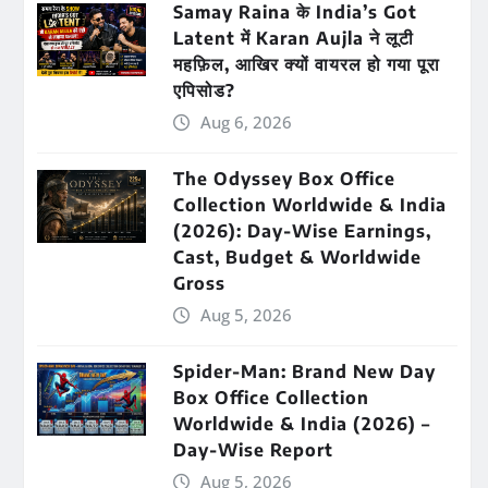
Samay Raina के India’s Got
Latent में Karan Aujla ने लूटी
महफ़िल, आखिर क्यों वायरल हो गया पूरा
एपिसोड?
Aug 6, 2026
The Odyssey Box Office
Collection Worldwide & India
(2026): Day-Wise Earnings,
Cast, Budget & Worldwide
Gross
Aug 5, 2026
Spider-Man: Brand New Day
Box Office Collection
Worldwide & India (2026) –
Day-Wise Report
Aug 5, 2026