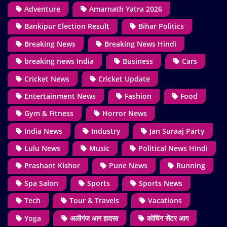
Adventure
Amarnath Yatra 2026
Bankipur Election Result
Bihar Politics
Breaking News
Breaking News Hindi
breaking news India
Business
Cars
Cricket News
Cricket Update
Entertainment News
Fashion
Food
Gym & Fitness
Horror News
India News
Industry
Jan Suraaj Party
Lulu News
Music
Political News Hindi
Prashant Kishor
Pune News
Running
Spa Salon
Sports
Sports News
Tech
Tour & Travels
Vacations
Yoga
अलीगंज आग हादसा
कोचिंग सेंटर आग