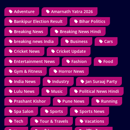
Adventure
Amarnath Yatra 2026
Bankipur Election Result
Bihar Politics
Breaking News
Breaking News Hindi
breaking news India
Business
Cars
Cricket News
Cricket Update
Entertainment News
Fashion
Food
Gym & Fitness
Horror News
India News
Industry
Jan Suraaj Party
Lulu News
Music
Political News Hindi
Prashant Kishor
Pune News
Running
Spa Salon
Sports
Sports News
Tech
Tour & Travels
Vacations