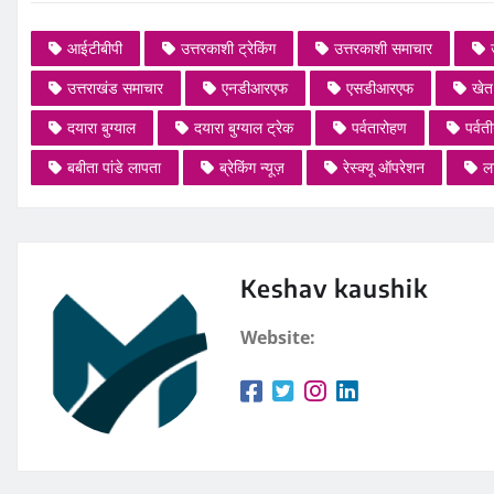
आईटीबीपी
उत्तरकाशी ट्रेकिंग
उत्तरकाशी समाचार
उत्तराखंड समाचार
एनडीआरएफ
एसडीआरएफ
खेत 
दयारा बुग्याल
दयारा बुग्याल ट्रेक
पर्वतारोहण
पर्वत
बबीता पांडे लापता
ब्रेकिंग न्यूज़
रेस्क्यू ऑपरेशन
ल
Keshav kaushik
Website: