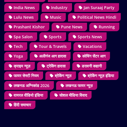
India News
Industry
Jan Suraaj Party
Lulu News
Music
Political News Hindi
Prashant Kishor
Pune News
Running
Spa Salon
Sports
Sports News
Tech
Tour & Travels
Vacations
Yoga
अलीगंज आग हादसा
कोचिंग सेंटर आग
क्राइम न्यूज़
ट्रेकिंग हादसा
डरावनी कहानी
फायर सेफ्टी नियम
ब्रेकिंग न्यूज़
ब्रेकिंग न्यूज़ इंडिया
लखनऊ अग्निकांड 2026
लखनऊ फायर न्यूज़
वायरल वीडियो इंडिया
सोशल मीडिया विवाद
हिंदी समाचार