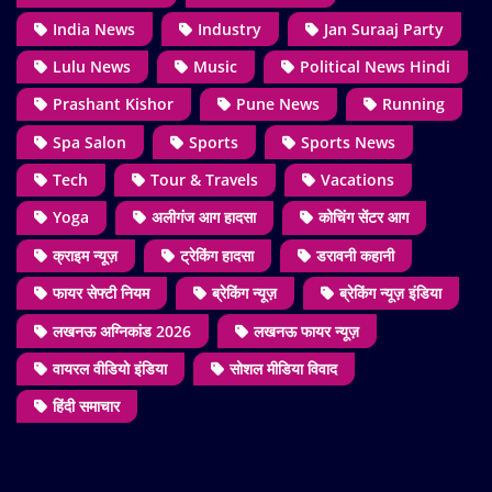
India News
Industry
Jan Suraaj Party
Lulu News
Music
Political News Hindi
Prashant Kishor
Pune News
Running
Spa Salon
Sports
Sports News
Tech
Tour & Travels
Vacations
Yoga
अलीगंज आग हादसा
कोचिंग सेंटर आग
क्राइम न्यूज़
ट्रेकिंग हादसा
डरावनी कहानी
फायर सेफ्टी नियम
ब्रेकिंग न्यूज़
ब्रेकिंग न्यूज़ इंडिया
लखनऊ अग्निकांड 2026
लखनऊ फायर न्यूज़
वायरल वीडियो इंडिया
सोशल मीडिया विवाद
हिंदी समाचार