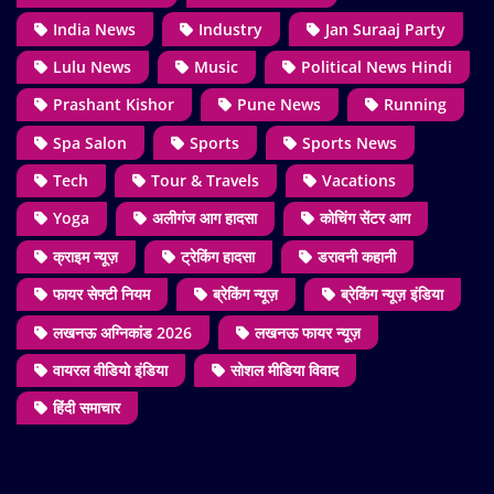
India News
Industry
Jan Suraaj Party
Lulu News
Music
Political News Hindi
Prashant Kishor
Pune News
Running
Spa Salon
Sports
Sports News
Tech
Tour & Travels
Vacations
Yoga
अलीगंज आग हादसा
कोचिंग सेंटर आग
क्राइम न्यूज़
ट्रेकिंग हादसा
डरावनी कहानी
फायर सेफ्टी नियम
ब्रेकिंग न्यूज़
ब्रेकिंग न्यूज़ इंडिया
लखनऊ अग्निकांड 2026
लखनऊ फायर न्यूज़
वायरल वीडियो इंडिया
सोशल मीडिया विवाद
हिंदी समाचार