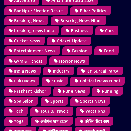
Adventure
Amarnath Yatra 2026
Bankipur Election Result
Bihar Politics
Breaking News
Breaking News Hindi
breaking news India
Business
Cars
Cricket News
Cricket Update
Entertainment News
Fashion
Food
Gym & Fitness
Horror News
India News
Industry
Jan Suraaj Party
Lulu News
Music
Political News Hindi
Prashant Kishor
Pune News
Running
Spa Salon
Sports
Sports News
Tech
Tour & Travels
Vacations
Yoga
अलीगंज आग हादसा
कोचिंग सेंटर आग