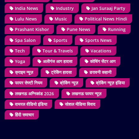
India News
Industry
Jan Suraaj Party
Lulu News
Music
Political News Hindi
Prashant Kishor
Pune News
Running
Spa Salon
Sports
Sports News
Tech
Tour & Travels
Vacations
Yoga
अलीगंज आग हादसा
कोचिंग सेंटर आग
क्राइम न्यूज़
ट्रेकिंग हादसा
डरावनी कहानी
फायर सेफ्टी नियम
ब्रेकिंग न्यूज़
ब्रेकिंग न्यूज़ इंडिया
लखनऊ अग्निकांड 2026
लखनऊ फायर न्यूज़
वायरल वीडियो इंडिया
सोशल मीडिया विवाद
हिंदी समाचार