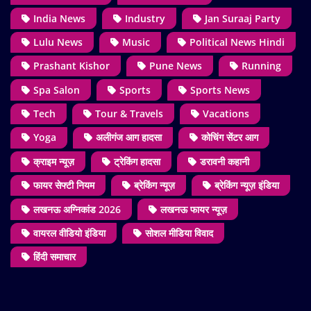
India News
Industry
Jan Suraaj Party
Lulu News
Music
Political News Hindi
Prashant Kishor
Pune News
Running
Spa Salon
Sports
Sports News
Tech
Tour & Travels
Vacations
Yoga
अलीगंज आग हादसा
कोचिंग सेंटर आग
क्राइम न्यूज़
ट्रेकिंग हादसा
डरावनी कहानी
फायर सेफ्टी नियम
ब्रेकिंग न्यूज़
ब्रेकिंग न्यूज़ इंडिया
लखनऊ अग्निकांड 2026
लखनऊ फायर न्यूज़
वायरल वीडियो इंडिया
सोशल मीडिया विवाद
हिंदी समाचार