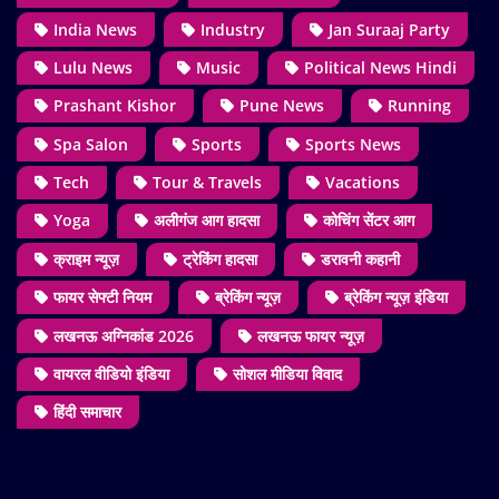
India News
Industry
Jan Suraaj Party
Lulu News
Music
Political News Hindi
Prashant Kishor
Pune News
Running
Spa Salon
Sports
Sports News
Tech
Tour & Travels
Vacations
Yoga
अलीगंज आग हादसा
कोचिंग सेंटर आग
क्राइम न्यूज़
ट्रेकिंग हादसा
डरावनी कहानी
फायर सेफ्टी नियम
ब्रेकिंग न्यूज़
ब्रेकिंग न्यूज़ इंडिया
लखनऊ अग्निकांड 2026
लखनऊ फायर न्यूज़
वायरल वीडियो इंडिया
सोशल मीडिया विवाद
हिंदी समाचार