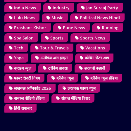
India News
Industry
Jan Suraaj Party
Lulu News
Music
Political News Hindi
Prashant Kishor
Pune News
Running
Spa Salon
Sports
Sports News
Tech
Tour & Travels
Vacations
Yoga
अलीगंज आग हादसा
कोचिंग सेंटर आग
क्राइम न्यूज़
ट्रेकिंग हादसा
डरावनी कहानी
फायर सेफ्टी नियम
ब्रेकिंग न्यूज़
ब्रेकिंग न्यूज़ इंडिया
लखनऊ अग्निकांड 2026
लखनऊ फायर न्यूज़
वायरल वीडियो इंडिया
सोशल मीडिया विवाद
हिंदी समाचार