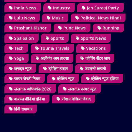
India News
Industry
Jan Suraaj Party
Lulu News
Music
Political News Hindi
Prashant Kishor
Pune News
Running
Spa Salon
Sports
Sports News
Tech
Tour & Travels
Vacations
Yoga
अलीगंज आग हादसा
कोचिंग सेंटर आग
क्राइम न्यूज़
ट्रेकिंग हादसा
डरावनी कहानी
फायर सेफ्टी नियम
ब्रेकिंग न्यूज़
ब्रेकिंग न्यूज़ इंडिया
लखनऊ अग्निकांड 2026
लखनऊ फायर न्यूज़
वायरल वीडियो इंडिया
सोशल मीडिया विवाद
हिंदी समाचार