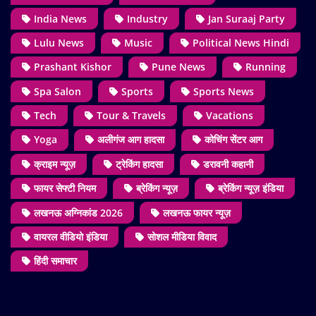
India News
Industry
Jan Suraaj Party
Lulu News
Music
Political News Hindi
Prashant Kishor
Pune News
Running
Spa Salon
Sports
Sports News
Tech
Tour & Travels
Vacations
Yoga
अलीगंज आग हादसा
कोचिंग सेंटर आग
क्राइम न्यूज़
ट्रेकिंग हादसा
डरावनी कहानी
फायर सेफ्टी नियम
ब्रेकिंग न्यूज़
ब्रेकिंग न्यूज़ इंडिया
लखनऊ अग्निकांड 2026
लखनऊ फायर न्यूज़
वायरल वीडियो इंडिया
सोशल मीडिया विवाद
हिंदी समाचार