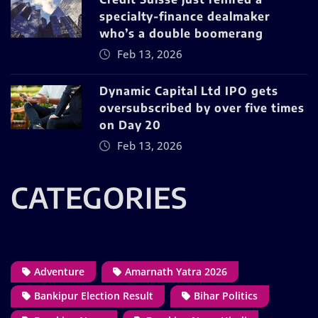
specialty-finance dealmaker
who’s a double boomerang
Feb 13, 2026
Dynamic Capital Ltd IPO gets
oversubscribed by over five times
on Day 20
Feb 13, 2026
CATEGORIES
Adventure
Amarnath Yatra 2026
Bankipur Election Result
Bihar Politics