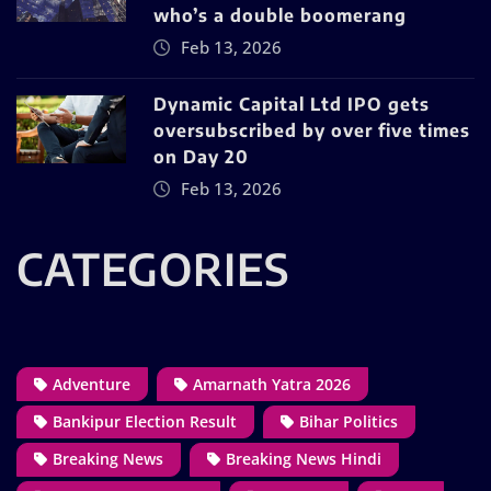
who’s a double boomerang
Feb 13, 2026
Dynamic Capital Ltd IPO gets
oversubscribed by over five times
on Day 20
Feb 13, 2026
CATEGORIES
Adventure
Amarnath Yatra 2026
Bankipur Election Result
Bihar Politics
Breaking News
Breaking News Hindi