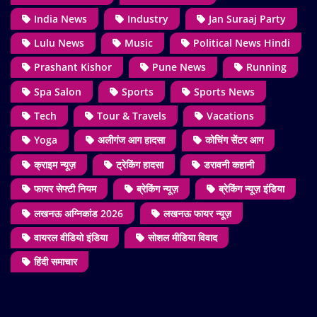
India News
Industry
Jan Suraaj Party
Lulu News
Music
Political News Hindi
Prashant Kishor
Pune News
Running
Spa Salon
Sports
Sports News
Tech
Tour & Travels
Vacations
Yoga
अलीगंज आग हादसा
कोचिंग सेंटर आग
क्राइम न्यूज़
ट्रेकिंग हादसा
डरावनी कहानी
फायर सेफ्टी नियम
ब्रेकिंग न्यूज़
ब्रेकिंग न्यूज़ इंडिया
लखनऊ अग्निकांड 2026
लखनऊ फायर न्यूज़
वायरल वीडियो इंडिया
सोशल मीडिया विवाद
हिंदी समाचार