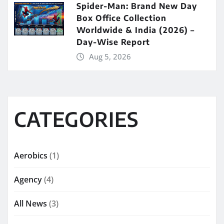
Spider-Man: Brand New Day
Box Office Collection
Worldwide & India (2026) –
Day-Wise Report
Aug 5, 2026
CATEGORIES
Aerobics
(1)
Agency
(4)
All News
(3)