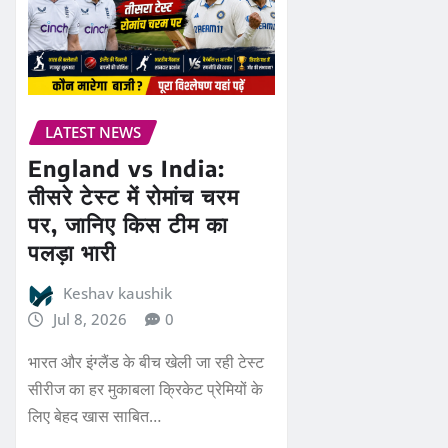
LATEST NEWS
England vs India:
तीसरे टेस्ट में रोमांच चरम
पर, जानिए किस टीम का
पलड़ा भारी
Keshav kaushik
Jul 8, 2026
0
भारत और इंग्लैंड के बीच खेली जा रही टेस्ट
सीरीज का हर मुकाबला क्रिकेट प्रेमियों के
लिए बेहद खास साबित…