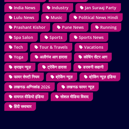
India News
Industry
Jan Suraaj Party
Lulu News
Music
Political News Hindi
Prashant Kishor
Pune News
Running
Spa Salon
Sports
Sports News
Tech
Tour & Travels
Vacations
Yoga
अलीगंज आग हादसा
कोचिंग सेंटर आग
क्राइम न्यूज़
ट्रेकिंग हादसा
डरावनी कहानी
फायर सेफ्टी नियम
ब्रेकिंग न्यूज़
ब्रेकिंग न्यूज़ इंडिया
लखनऊ अग्निकांड 2026
लखनऊ फायर न्यूज़
वायरल वीडियो इंडिया
सोशल मीडिया विवाद
हिंदी समाचार