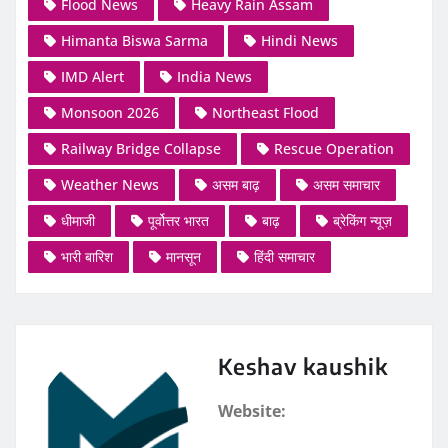
Flood News
Heavy Rain Assam
Himanta Biswa Sarma
Hindi News
IMD Alert
India News
Monsoon 2026
Northeast Flood
Railway Bridge Collapse
Rescue Operation
Weather News
असम बाढ़
असम समाचार
धीमाजी
पूर्वोत्तर भारत
बाढ़
ब्रेकिंग न्यूज़
भारी बारिश
मानसून
हिंदी समाचार
Keshav kaushik
Website: