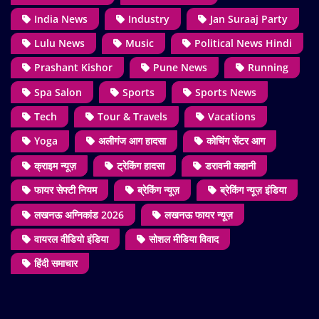
India News
Industry
Jan Suraaj Party
Lulu News
Music
Political News Hindi
Prashant Kishor
Pune News
Running
Spa Salon
Sports
Sports News
Tech
Tour & Travels
Vacations
Yoga
अलीगंज आग हादसा
कोचिंग सेंटर आग
क्राइम न्यूज़
ट्रेकिंग हादसा
डरावनी कहानी
फायर सेफ्टी नियम
ब्रेकिंग न्यूज़
ब्रेकिंग न्यूज़ इंडिया
लखनऊ अग्निकांड 2026
लखनऊ फायर न्यूज़
वायरल वीडियो इंडिया
सोशल मीडिया विवाद
हिंदी समाचार