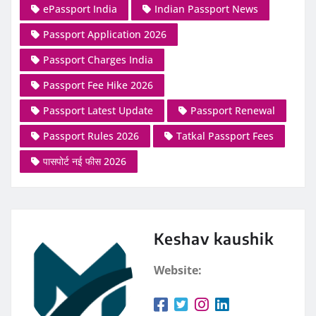
ePassport India
Indian Passport News
Passport Application 2026
Passport Charges India
Passport Fee Hike 2026
Passport Latest Update
Passport Renewal
Passport Rules 2026
Tatkal Passport Fees
पासपोर्ट नई फीस 2026
Keshav kaushik
Website: