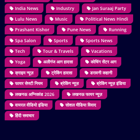
India News
Industry
Jan Suraaj Party
Lulu News
Music
Political News Hindi
Prashant Kishor
Pune News
Running
Spa Salon
Sports
Sports News
Tech
Tour & Travels
Vacations
Yoga
अलीगंज आग हादसा
कोचिंग सेंटर आग
क्राइम न्यूज़
ट्रेकिंग हादसा
डरावनी कहानी
फायर सेफ्टी नियम
ब्रेकिंग न्यूज़
ब्रेकिंग न्यूज़ इंडिया
लखनऊ अग्निकांड 2026
लखनऊ फायर न्यूज़
वायरल वीडियो इंडिया
सोशल मीडिया विवाद
हिंदी समाचार