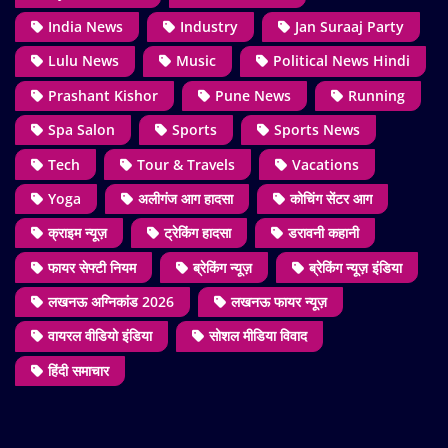
India News
Industry
Jan Suraaj Party
Lulu News
Music
Political News Hindi
Prashant Kishor
Pune News
Running
Spa Salon
Sports
Sports News
Tech
Tour & Travels
Vacations
Yoga
अलीगंज आग हादसा
कोचिंग सेंटर आग
क्राइम न्यूज़
ट्रेकिंग हादसा
डरावनी कहानी
फायर सेफ्टी नियम
ब्रेकिंग न्यूज़
ब्रेकिंग न्यूज़ इंडिया
लखनऊ अग्निकांड 2026
लखनऊ फायर न्यूज़
वायरल वीडियो इंडिया
सोशल मीडिया विवाद
हिंदी समाचार