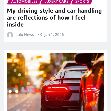
AUTOMOBILES
LUXERY CARS
SPORTS
My driving style and car handling
are reflections of how I feel
inside
Lulu News
Jan 1, 2026