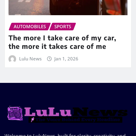
AUTOMOBILES
SPORTS
The more I take care of my car,
the more it takes care of me
Lulu News
Jan 1, 2026
Welcome to LuluNews, built for clarity, creativity, and