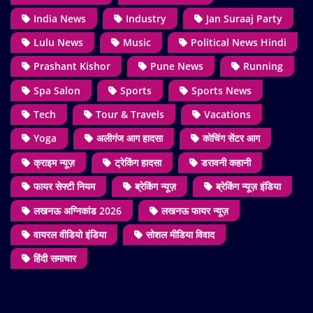
India News
Industry
Jan Suraaj Party
Lulu News
Music
Political News Hindi
Prashant Kishor
Pune News
Running
Spa Salon
Sports
Sports News
Tech
Tour & Travels
Vacations
Yoga
अलीगंज आग हादसा
कोचिंग सेंटर आग
क्राइम न्यूज़
ट्रेकिंग हादसा
डरावनी कहानी
फायर सेफ्टी नियम
ब्रेकिंग न्यूज़
ब्रेकिंग न्यूज़ इंडिया
लखनऊ अग्निकांड 2026
लखनऊ फायर न्यूज़
वायरल वीडियो इंडिया
सोशल मीडिया विवाद
हिंदी समाचार