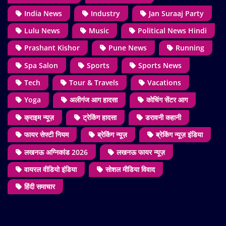
India News
Industry
Jan Suraaj Party
Lulu News
Music
Political News Hindi
Prashant Kishor
Pune News
Running
Spa Salon
Sports
Sports News
Tech
Tour & Travels
Vacations
Yoga
अलीगंज आग हादसा
कोचिंग सेंटर आग
क्राइम न्यूज़
ट्रेकिंग हादसा
डरावनी कहानी
फायर सेफ्टी नियम
ब्रेकिंग न्यूज़
ब्रेकिंग न्यूज़ इंडिया
लखनऊ अग्निकांड 2026
लखनऊ फायर न्यूज़
वायरल वीडियो इंडिया
सोशल मीडिया विवाद
हिंदी समाचार