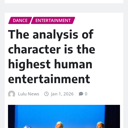
DANCE
ENTERTAINMENT
The analysis of
character is the
highest human
entertainment
Lulu News
Jan 1, 2026
0