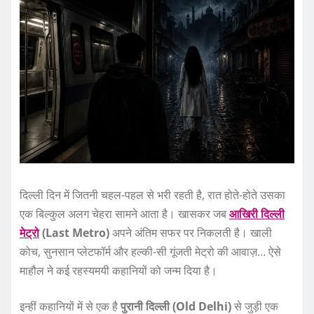
दिल्ली दिन में जितनी चहल-पहल से भरी रहती है, रात होते-होते उसका
एक बिल्कुल अलग चेहरा सामने आता है। खासकर जब
आखिरी दिल्ली
मेट्रो
(Last Metro)
अपने अंतिम सफर पर निकलती है। खाली
कोच, सुनसान प्लेटफॉर्म और हल्की-सी गूंजती मेट्रो की आवाज़… ऐसे
माहौल ने कई रहस्यमयी कहानियों को जन्म दिया है।
इन्हीं कहानियों में से एक है
पुरानी दिल्ली (Old Delhi)
से जुड़ी एक