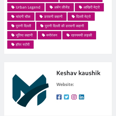
Urban Legend
अर्बन लीजेंड
आखिरी मेट्रो
चांदनी चौक
डरावनी कहानी
दिल्ली मेट्रो
पुरानी दिल्ली
पुरानी दिल्ली की डरावनी कहानी
भूतिया कहानी
मनोरंजन
रहस्यमयी लड़की
हॉरर स्टोरी
Keshav kaushik
Website: