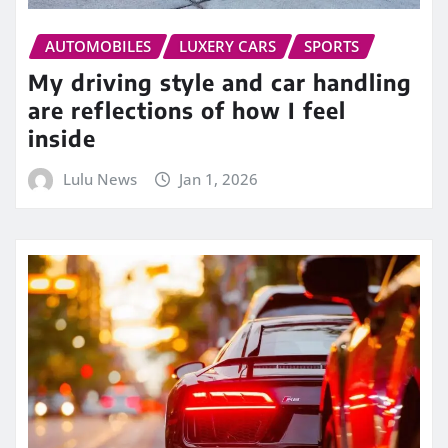
AUTOMOBILES
LUXERY CARS
SPORTS
My driving style and car handling
are reflections of how I feel
inside
Lulu News
Jan 1, 2026